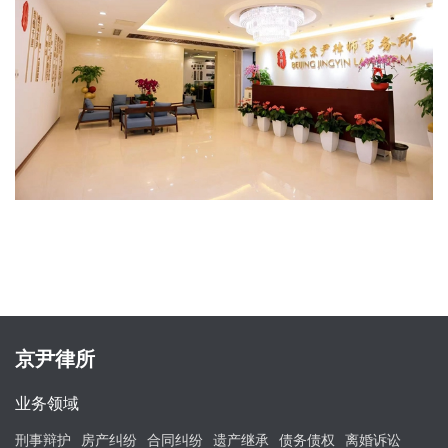
京尹律所
业务领域
刑事辩护
房产纠纷
合同纠纷
遗产继承
债务债权
离婚诉讼