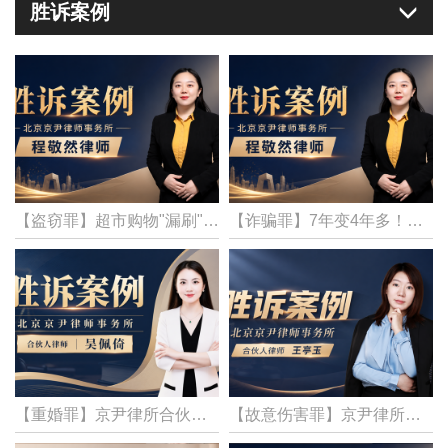
胜诉案例
【盗窃罪】超市购物"漏刷"竟被刑拘？京尹律所程敬然律师代理涉嫌盗窃罪一案，当事人获不起诉！
【诈骗罪】7年变4年多！京尹律所程敬然律师代理诈骗罪一案，精准辩护获减刑
【重婚罪】京尹律所合伙人律师吴佩倚，代理重婚罪一案，当事人获不起诉决定！
【故意伤害罪】京尹律所合伙人律师王亭玉，代理故意伤害罪一案，当事人获不起诉！