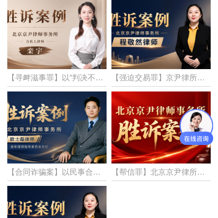
【寻衅滋事罪】以“判决不公”为由，多次上法院闹事，京尹律所合伙人律师栾宇代理寻衅滋事罪一案，当事人获缓刑！
【强迫交易罪】京尹律所程敬然律师代理强迫交易罪案件，成功变更罪名定性，当事人获从轻处罚！
【合同诈骗案】以民事合同伪装诈骗近60万元！京尹律所欧士磊律师代理涉嫌合同诈骗案，成功推动刑事立案，56.9万元被追回，嫌疑人被依法刑拘
【帮信罪】北京京尹律所代理帮助信息网络犯罪活动罪（帮信罪）一案，成功为当事人争取到不起诉决定！