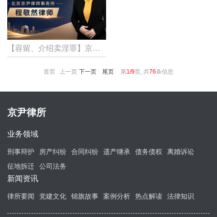
【容留、介绍卖淫罪】京尹律所程敬然律师代理组织卖淫罪一案，成功变更罪名定性为容留、介绍卖淫罪，当事人获从轻处罚！
首页 上一页
下一页
尾页
第
1/9
页, 共
76
条信息
京尹律所
业务领域
刑事辩护
房产纠纷
合同纠纷
遗产继承
债务债权
离婚诉讼
征地拆迁
公司法务
新闻资讯
律所要闻
党建文化
锦旗故事
案例分析
热点解读
法律知识