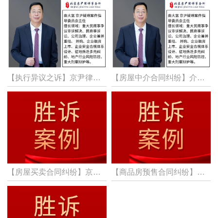
【执行异议之诉】京尹律所曲大富律师团队代理执行异议之诉的申诉，成功胜诉，最高法裁定本案启动再审
【房屋中介合同纠纷】介绍买房却拒付“佣金”，京尹律所曲大富律师团队代理中介合同纠纷案，胜诉！助当事人讨回中介费38万余元和利息！
【房屋买卖合同纠纷】京尹律所代理房屋买卖合同纠纷案，胜诉！助当事人成功拿回购房款！
【商品房预售合同纠纷】北京京尹律所代理商品房预售合同纠纷案，胜诉！助当事人挽回损失65万余元