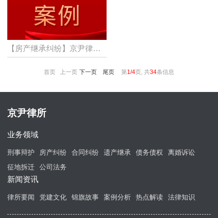
【房产继承纠纷】京尹律所代理原配子女和继母房产继承纠纷案，胜诉，当事人获相应房产份额！
首页 上一页
下一页
尾页
第
1/4
页, 共
34
条信息
京尹律所
业务领域
刑事辩护
房产纠纷
合同纠纷
遗产继承
债务债权
离婚诉讼
征地拆迁
公司法务
新闻资讯
律所要闻
党建文化
锦旗故事
案例分析
热点解读
法律知识