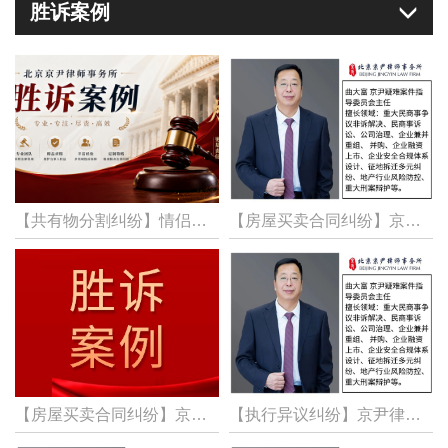
胜诉案例
【共有物分割纠纷】情侣买房分割难，京尹律所代理共有物分割纠纷案，胜诉！拿回房屋折价款540余万元
【房屋买卖合同纠纷】京尹律所曲大富律师团队代理房屋买卖合同纠纷案，胜诉！助当事人追回购房款115万元及及4倍LPR违约金
【房屋买卖合同纠纷】京尹律所代理房屋买卖合同纠纷案，通过诉讼与非诉结合的方式，成功帮当事人要回购房款55万余元
【执行异议纠纷】京尹律所曲大富律师团队代理执行异议之诉的申诉，成功胜诉，最高法裁定本案启动再审